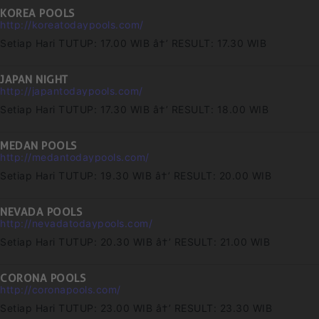
KOREA POOLS
http://koreatodaypools.com/
Setiap Hari TUTUP: 17.00 WIB â†’ RESULT: 17.30 WIB
JAPAN NIGHT
http://japantodaypools.com/
Setiap Hari TUTUP: 17.30 WIB â†’ RESULT: 18.00 WIB
MEDAN POOLS
http://medantodaypools.com/
Setiap Hari TUTUP: 19.30 WIB â†’ RESULT: 20.00 WIB
NEVADA POOLS
http://nevadatodaypools.com/
Setiap Hari TUTUP: 20.30 WIB â†’ RESULT: 21.00 WIB
CORONA POOLS
http://coronapools.com/
Setiap Hari TUTUP: 23.00 WIB â†’ RESULT: 23.30 WIB