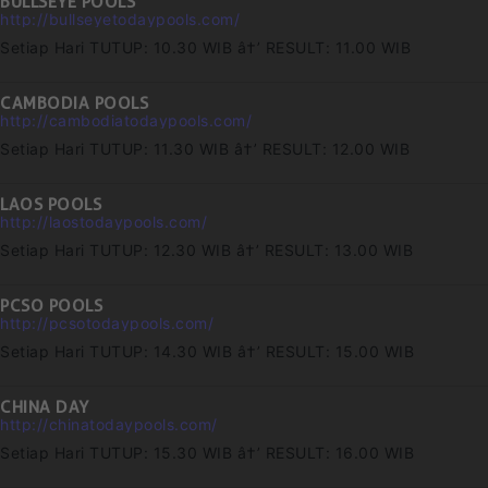
BULLSEYE POOLS
http://bullseyetodaypools.com/
Setiap Hari TUTUP: 10.30 WIB â†’ RESULT: 11.00 WIB
CAMBODIA POOLS
http://cambodiatodaypools.com/
Setiap Hari TUTUP: 11.30 WIB â†’ RESULT: 12.00 WIB
LAOS POOLS
http://laostodaypools.com/
Setiap Hari TUTUP: 12.30 WIB â†’ RESULT: 13.00 WIB
PCSO POOLS
http://pcsotodaypools.com/
Setiap Hari TUTUP: 14.30 WIB â†’ RESULT: 15.00 WIB
CHINA DAY
http://chinatodaypools.com/
Setiap Hari TUTUP: 15.30 WIB â†’ RESULT: 16.00 WIB